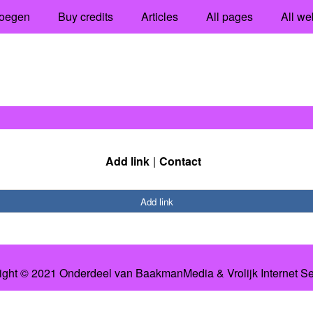
oegen
Buy credits
Articles
All pages
All we
Add link
Contact
Add link
ight © 2021 Onderdeel van
BaakmanMedia
&
Vrolijk Internet S