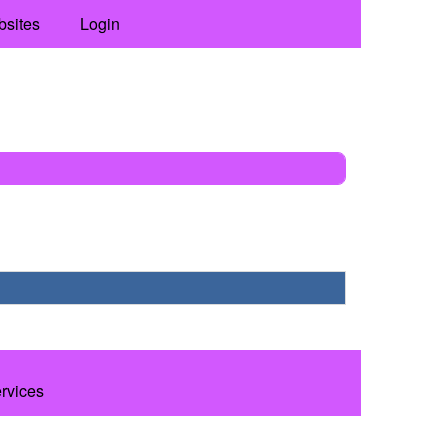
bsites
Login
ervices